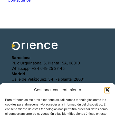
Contáctenos
Barcelona
Pl. d’Urquinaona, 6, Planta 15A, 08010
Whatsapp: +34 649 25 27 45
Madrid
Calle de Velázquez, 34, 7a planta, 28001
Whatsapp: +34 649 25 27 45
Gestionar consentimiento
Política de Cookies
Política de Privacidad
Para ofrecer las mejores experiencias, utilizamos tecnologías como las
Aviso legal
cookies para almacenar y/o acceder a la información del dispositivo. El
Contacto
consentimiento de estas tecnologías nos permitirá procesar datos como
Asóciese con Orience
el comportamiento de navegación o las identificaciones únicas en este