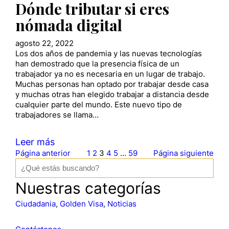
Dónde tributar si eres
nómada digital
agosto 22, 2022
Los dos años de pandemia y las nuevas tecnologías
han demostrado que la presencia física de un
trabajador ya no es necesaria en un lugar de trabajo.
Muchas personas han optado por trabajar desde casa
y muchas otras han elegido trabajar a distancia desde
cualquier parte del mundo. Este nuevo tipo de
trabajadores se llama…
Leer más
Página anterior
1
2
3
4
5
…
59
Página siguiente
B
u
s
Nuestras categorías
c
a
Ciudadania
, 
Golden Visa
, 
Noticias
r