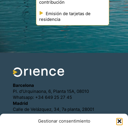
contribución
Emisión de tarjetas de
residencia
Barcelona
Pl. d’Urquinaona, 6, Planta 15A, 08010
Whatsapp: +34 649 25 27 45
Madrid
Calle de Velázquez, 34, 7a planta, 28001
Whatsapp: +34 649 25 27 45
Gestionar consentimiento
Política de Cookies
Política de Privacidad