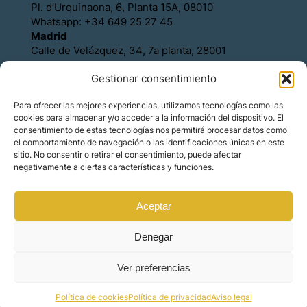
Pl. d’Urquinaona, 6, Planta 15A, 08010
Whatsapp: +34 649 25 27 45
Madrid
Calle de Velázquez, 34, 7a planta, 28001
Whatsapp: +34 649 25 27 45
Gestionar consentimiento
Política de Cookies
Política de Privacidad
Para ofrecer las mejores experiencias, utilizamos tecnologías como las
Aviso legal
cookies para almacenar y/o acceder a la información del dispositivo. El
Contacto
consentimiento de estas tecnologías nos permitirá procesar datos como
Asóciese con Orience
el comportamiento de navegación o las identificaciones únicas en este
sitio. No consentir o retirar el consentimiento, puede afectar
negativamente a ciertas características y funciones.
Aceptar
© Copyright – Orience International | We are the
hosts of the real estate market for foreign
investors.
Denegar
Ver preferencias
Made by
Mindset Digital
Política de cookies
Política de privacidad
Aviso legal