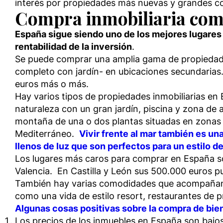
interés por propiedades más nuevas y grandes co
Compra inmobiliaria com
España sigue siendo uno de los mejores lugares 
rentabilidad de la inversión
.
Se puede comprar una amplia gama de propiedade
completo con jardín- en ubicaciones secundarias
euros más o más.
Hay varios tipos de propiedades inmobiliarias en
naturaleza con un gran jardín, piscina y zona de
montaña de una o dos plantas situadas en zonas es
Mediterráneo.
Vivir frente al mar también es u
llenos de luz que son perfectos para un estilo d
Los lugares más caros para comprar en España so
Valencia. En Castilla y León sus 500.000 euros 
También hay varias comodidades que acompañan a
como una vida de estilo resort, restaurantes de pr
Algunas cosas positivas sobre la compra de bie
Los precios de los inmuebles en España son bajos