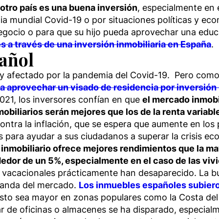
 otro país es una buena inversión
, especialmente en 
ia mundial Covid-19 o por situaciones políticas y ec
egocio o para que su hijo pueda aprovechar una educ
 a través de una inversión inmobiliaria en España
.
añol
y afectado por la pandemia del Covid-19. Pero como d
a aprovechar un visado de residencia por inversión 
021, los inversores confían en que
el mercado inmobil
biliarios serán mejores que los de la renta variable 
ontra la inflación, que se espera que aumente en los
 para ayudar a sus ciudadanos a superar la crisis 
r inmobiliario ofrece mejores rendimientos que la ma
ededor de un 5%, especialmente en el caso de las v
 y vacacionales prácticamente han desaparecido. La 
emanda del mercado.
Los inmuebles españoles subieron
sto sea mayor en zonas populares como la Costa del 
 de oficinas o almacenes se ha disparado, especialmen