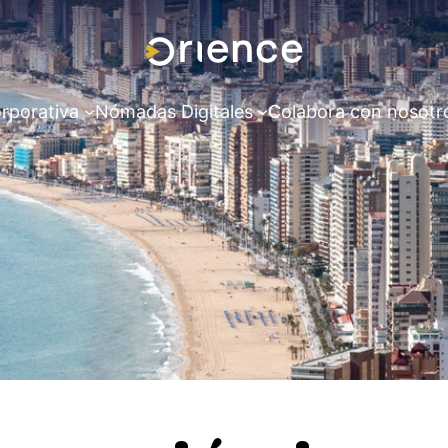
rporativa
Nómadas Digitales
Colabora con nosotr