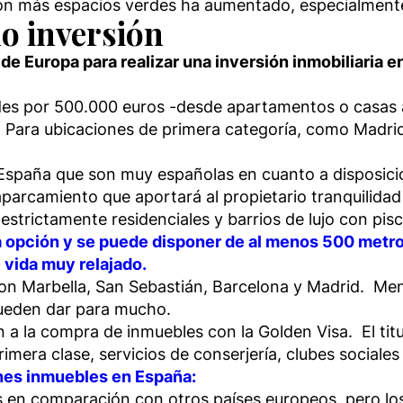
n más espacios verdes ha aumentado, especialmente 
o inversión
de Europa para realizar una inversión inmobiliaria 
s por 500.000 euros -desde apartamentos o casas a
. Para ubicaciones de primera categoría, como Madri
 España que son muy españolas en cuanto a disposici
 aparcamiento que aportará al propietario tranquilid
trictamente residenciales y barrios de lujo con piscin
na opción y se puede disponer de al menos 500 metro
e vida muy relajado.
n Marbella, San Sebastián, Barcelona y Madrid. Men
pueden dar para mucho.
 la compra de inmuebles con la Golden Visa. El tit
imera clase, servicios de conserjería, clubes sociales 
nes inmuebles en España:
 en comparación con otros países europeos, pero los 