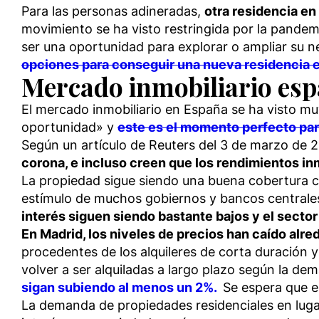
Para las personas adineradas,
otra residencia en
movimiento se ha visto restringida por la pandem
ser una oportunidad para explorar o ampliar su n
opciones para conseguir una nueva residencia es
Mercado inmobiliario esp
El mercado inmobiliario en España se ha visto mu
oportunidad» y
este es el momento perfecto par
Según un artículo de Reuters del 3 de marzo de 2
corona, e incluso creen que los rendimientos inmo
La propiedad sigue siendo una buena cobertura c
estímulo de muchos gobiernos y bancos centrales
interés siguen siendo bastante bajos y el secto
En Madrid, los niveles de precios han caído alr
procedentes de los alquileres de corta duración
volver a ser alquiladas a largo plazo según la d
sigan subiendo al menos un 2%.
Se espera que e
La demanda de propiedades residenciales en lugar