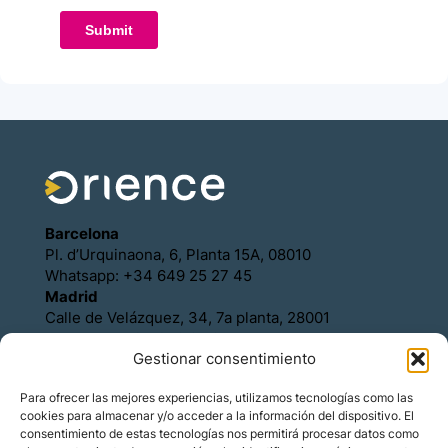
Barcelona
Pl. d’Urquinaona, 6, Planta 15A, 08010
Whatsapp: +34 649 25 27 45
Madrid
Calle de Velázquez, 34, 7a planta, 28001
Whatsapp: +34 649 25 27 45
Gestionar consentimiento
Política de Cookies
Política de Privacidad
Para ofrecer las mejores experiencias, utilizamos tecnologías como las
Aviso legal
cookies para almacenar y/o acceder a la información del dispositivo. El
Contacto
consentimiento de estas tecnologías nos permitirá procesar datos como
Asóciese con Orience