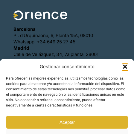
Barcelona
Pl. d’Urquinaona, 6, Planta 15A, 08010
Whatsapp: +34 649 25 27 45
Madrid
Calle de Velázquez, 34, 7a planta, 28001
Whatsapp: +34 649 25 27 45
Gestionar consentimiento
Política de Cookies
Política de Privacidad
Para ofrecer las mejores experiencias, utilizamos tecnologías como las
Aviso legal
cookies para almacenar y/o acceder a la información del dispositivo. El
Contacto
consentimiento de estas tecnologías nos permitirá procesar datos como
Asóciese con Orience
el comportamiento de navegación o las identificaciones únicas en este
sitio. No consentir o retirar el consentimiento, puede afectar
negativamente a ciertas características y funciones.
Aceptar
© Copyright – Orience International | We are the
hosts of the real estate market for foreign