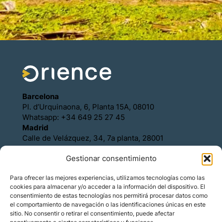
Barcelona
Pl. d’Urquinaona, 6, Planta 15A, 08010
Whatsapp: +34 649 25 27 45
Madrid
Calle de Velázquez, 34, 7a planta, 28001
Whatsapp: +34 649 25 27 45
Gestionar consentimiento
Política de Cookies
Política de Privacidad
Para ofrecer las mejores experiencias, utilizamos tecnologías como las
Aviso legal
cookies para almacenar y/o acceder a la información del dispositivo. El
Contacto
consentimiento de estas tecnologías nos permitirá procesar datos como
Asóciese con Orience
el comportamiento de navegación o las identificaciones únicas en este
sitio. No consentir o retirar el consentimiento, puede afectar