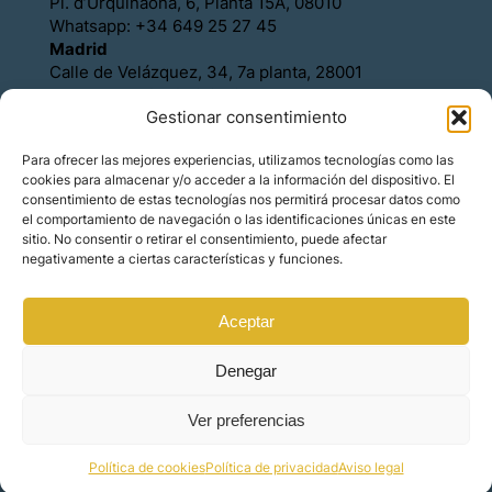
Pl. d’Urquinaona, 6, Planta 15A, 08010
Whatsapp: +34 649 25 27 45
Madrid
Calle de Velázquez, 34, 7a planta, 28001
Whatsapp: +34 649 25 27 45
Gestionar consentimiento
Política de Cookies
Política de Privacidad
Para ofrecer las mejores experiencias, utilizamos tecnologías como las
Aviso legal
cookies para almacenar y/o acceder a la información del dispositivo. El
Contacto
consentimiento de estas tecnologías nos permitirá procesar datos como
Asóciese con Orience
el comportamiento de navegación o las identificaciones únicas en este
sitio. No consentir o retirar el consentimiento, puede afectar
negativamente a ciertas características y funciones.
Aceptar
© Copyright – Orience International | We are the
hosts of the real estate market for foreign
investors.
Denegar
Ver preferencias
Made by
Mindset Digital
Política de cookies
Política de privacidad
Aviso legal