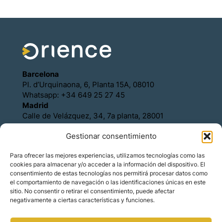
Barcelona
Pl. d’Urquinaona, 6, Planta 15A, 08010
Whatsapp: +34 649 25 27 45
Madrid
Calle de Velázquez, 34, 7a planta, 28001
Whatsapp: +34 649 25 27 45
Gestionar consentimiento
Política de Cookies
Política de Privacidad
Para ofrecer las mejores experiencias, utilizamos tecnologías como las
Aviso legal
cookies para almacenar y/o acceder a la información del dispositivo. El
Contacto
consentimiento de estas tecnologías nos permitirá procesar datos como
Asóciese con Orience
el comportamiento de navegación o las identificaciones únicas en este
sitio. No consentir o retirar el consentimiento, puede afectar
negativamente a ciertas características y funciones.