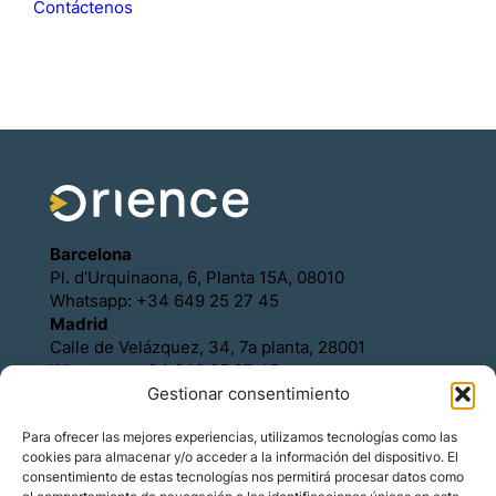
Contáctenos
Barcelona
Pl. d’Urquinaona, 6, Planta 15A, 08010
Whatsapp: +34 649 25 27 45
Madrid
Calle de Velázquez, 34, 7a planta, 28001
Whatsapp: +34 649 25 27 45
Gestionar consentimiento
Política de Cookies
Política de Privacidad
Para ofrecer las mejores experiencias, utilizamos tecnologías como las
Aviso legal
cookies para almacenar y/o acceder a la información del dispositivo. El
Contacto
consentimiento de estas tecnologías nos permitirá procesar datos como
Asóciese con Orience